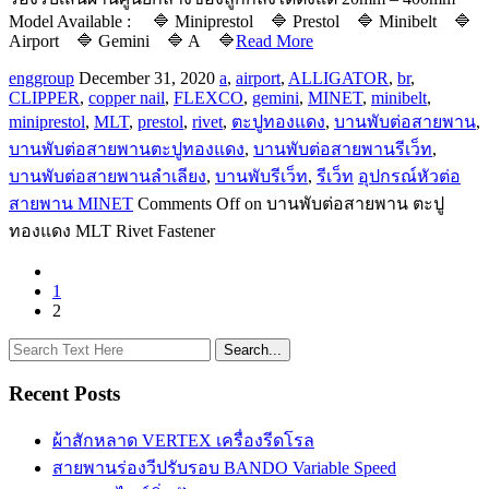
Model Available : 🔷 Miniprestol 🔷 Prestol 🔷 Minibelt 🔷
Airport 🔷 Gemini 🔷 A 🔷
Read More
enggroup
December 31, 2020
a
,
airport
,
ALLIGATOR
,
br
,
CLIPPER
,
copper nail
,
FLEXCO
,
gemini
,
MINET
,
minibelt
,
miniprestol
,
MLT
,
prestol
,
rivet
,
ตะปูทองแดง
,
บานพับต่อสายพาน
,
บานพับต่อสายพานตะปูทองแดง
,
บานพับต่อสายพานรีเว็ท
,
บานพับต่อสายพานลำเลียง
,
บานพับรีเว็ท
,
รีเว็ท
อุปกรณ์หัวต่อ
สายพาน MINET
Comments Off
on บานพับต่อสายพาน ตะปู
ทองแดง MLT Rivet Fastener
1
2
Recent Posts
ผ้าสักหลาด VERTEX เครื่องรีดโรล
สายพานร่องวีปรับรอบ BANDO Variable Speed