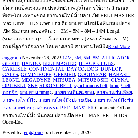
สายพานถูกออกแบบและผลิตขึ้นด้วยเทคโนโลยีที่ทันสมัย ทำให้
มีความแข็งแรงและมีประสิทธิภาพสูงในการใช้งาน ลักษณะ
พิเศษโดยเฉพาะของ สายพานไทม์มิ่งปลายเปิด BELT MASTER
Max-Drive HTDS Open-End คือ สายพานไทม์มิ่งฟันกลมปลาย
เปิด Size (ขนาดของฟัน) : 3M – 5M – 8M – 14M Length
(ขนาดความยาว) : ตัดตามความยาว (หน่วยเป็นเมตร – M)
ตามที่ลูกค้าต้องการ โดยทางเรามี สายพานไทม์มิ่ง
Read More
enggroup
November 26, 2023
14M
,
3M
,
5M
,
8M
,
ALLIGATOR
GLOBE
,
BANDO
,
BELT MASTER
,
BLACK CLUBS
,
CARLISLE
,
CONTINENTAL
,
DAYCO
,
DOG
,
DUNLOP
,
GATES
,
GEMINIROPE
,
GERMED
,
GOODYEAR
,
HABASIT
,
LEONE
,
MEGADYNE
,
MITSUBA
,
MITSUBOSHI
,
OLYNA
,
OPTIBELT
,
SKF
,
STRONGBELT
,
synchronous belt
,
timing belt
,
ดอกจิก
,
สายพาน timing
,
สายพานตีนตะขาบ
,
สายพานฟันเลื่อย
,
สายพานไทม์มิ่ง
,
สายพานไทม์มิ่งปลายเปิด
,
สายพานไทม์มิ่งฟัน
กลม
สายพานอุตสาหกรรม BELT MASTER
Comments Off
on
สายพานไทม์มิ่ง ฟันกลม ปลายเปิด BELT MASTER – HTDS
Open-End
Posted by:
enggroup
| on December 31, 2020