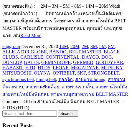
(ขนาดของฟัน) : 2M – 3M – 5M – 8M – 14M – 20M Width
(ขนาดหน้ากว้าง) : ตัดตามหน้ากว้าง (หน่วยเป็นมิลลิเมตร –
mm) ตามที่ลูกค้าต้องการ โดยทางเรามี สายพานไทม์มิ่ง BELT
MASTER พร้อมบริการคลอบคลุมทุกแบบ ทุกเบอร์ และทุกข
นาด เช่น
Read More
enggroup
December 31, 2020
14M
,
20M
,
2M
,
3M
,
5M
,
8M
,
ALLIGATOR GLOBE
,
BANDO
,
BELT MASTER
,
BLACK
CLUBS
,
CARLISLE
,
CONTINENTAL
,
DAYCO
,
DOG
,
DUNLOP
,
GATES
,
GEMINIROPE
,
GERMED
,
GOODYEAR
,
HABASIT
,
HTD
,
HTDS
,
LEONE
,
MEGADYNE
,
MITSUBA
,
MITSUBOSHI
,
OLYNA
,
OPTIBELT
,
SKF
,
STRONGBELT
,
synchronous belt
,
timing belt
,
ดอกจิก
,
สายพาน timing
,
สายพาน
ตีนตะขาบ
,
สายพานฟันเลื่อย
,
สายพานราวลิ้น
,
สายพานไทม์มิ่ง
,
สายพานไทม์มิ่งฟันกลม
สายพานอุตสาหกรรม BELT MASTER
Comments Off
on สายพานไทม์มิ่ง ฟันกลม BELT MASTER –
HTDS (HTD)
Recent Posts