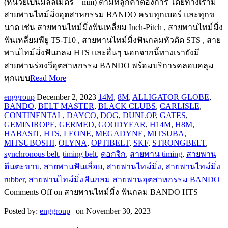
(หน่วยเป็นมิลลิเมตร – mm) ตามที่ลูกค้าต้องการ โดยทางเรามี
สายพานไทม์มิ่งอุตสาหกรรม BANDO ครบทุกเบอร์ และทุกข
นาด เช่น สายพานไทม์มิ่งฟันเหลี่ยม Inch-Pitch , สายพานไทม์มิ่ง
ฟันเหลี่ยมพียู T5-T10 , สายพานไทม์มิ่งฟันกลมหัวตัด STS , สาย
พานไทม์มิ่งฟันกลม HTS และอื่นๆ นอกจากนี้ทางเรายังมี
สายพานร่องวีอุตสาหกรรม BANDO พร้อมบริการคลอบคลุม
ทุกแบบ
Read More
enggroup
December 2, 2023
14M
,
8M
,
ALLIGATOR GLOBE
,
BANDO
,
BELT MASTER
,
BLACK CLUBS
,
CARLISLE
,
CONTINENTAL
,
DAYCO
,
DOG
,
DUNLOP
,
GATES
,
GEMINIROPE
,
GERMED
,
GOODYEAR
,
H14M
,
H8M
,
HABASIT
,
HTS
,
LEONE
,
MEGADYNE
,
MITSUBA
,
MITSUBOSHI
,
OLYNA
,
OPTIBELT
,
SKF
,
STRONGBELT
,
synchronous belt
,
timing belt
,
ดอกจิก
,
สายพาน timing
,
สายพาน
ตีนตะขาบ
,
สายพานฟันเลื่อย
,
สายพานไทม์มิ่ง
,
สายพานไทม์มิ่ง
rubber
,
สายพานไทม์มิ่งฟันกลม
สายพานอุตสาหกรรม BANDO
Comments Off
on สายพานไทม์มิ่ง ฟันกลม BANDO HTS
Posted by:
enggroup
| on November 30, 2023