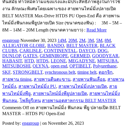
ทันสมัย ทำให้มีความแข็งแรงและมีประสิทธิภาพสูงในการใช้
งาน ลักษณะพิเศษโดยเฉพาะของ สายพานไทม์มิ่งปลายเปิด
BELT MASTER Max-Drive HTDS PU Open-End คือ สายพาน
ไทม์มิ่งฟันกลมพียูปลายเปิด Size (ขนาดของฟัน) : 3M – 5M –
8M – 14M – 20M Length (ขนาดความยาว) :
Read More
enggroup
November 30, 2023
14M
,
20M
,
2M
,
3M
,
5M
,
8M
,
ALLIGATOR GLOBE
,
BANDO
,
BELT MASTER
,
BLACK
CLUBS
,
CARLISLE
,
CONTINENTAL
,
DAYCO
,
DOG
,
DUNLOP
,
GATES
,
GEMINIROPE
,
GERMED
,
GOODYEAR
,
HABASIT
,
HTD
,
HTDS
,
LEONE
,
MEGADYNE
,
MITSUBA
,
MITSUBOSHI
,
OLYNA
,
open end
,
OPTIBELT
,
Polyurethane
,
SKF
,
STRONGBELT
,
synchronous belt
,
timing belt
,
ดอกจิก
,
สายพาน timing
,
สายพานตีนตะขาบ
,
สายพานฟันเลื่อย
,
สายพาน
ไทม์มิ่ง
,
สายพานไทม์มิ่ง PU
,
สายพานไทม์มิ่งปลายเปิด
,
สาย
พานไทม์มิ่งพียู
,
สายพานไทม์มิ่งพียูปลายเปิด
,
สายพานไทม์มิ่ง
ฟันกลม
,
โพลียูรีเทน
สายพานอุตสาหกรรม BELT MASTER
Comments Off
on สายพานไทม์มิ่ง ฟันกลม พียู ปลายเปิด BELT
MASTER – HTDS PU Open-End
Posted by:
enggroup
| on November 26, 2023