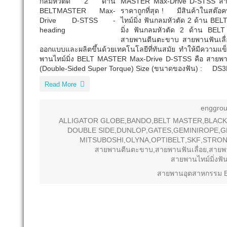
MASTER Max-Drive D-STSS สายพ
ราคาถูกที่สุด ! มีสินค้าในสต๊อ
ไทม์มิ่ง ฟันกลมหัวตัด 2 ด้าน 
มิ่ง ฟันกลมหัวตัด 2 ด้าน BEL
สายพานตีนตะขาบ สายพานฟันเลื่อ
ออกแบบและผลิตขึ้นด้วยเทคโนโลยีที่ทันสมัย ทำให้มีความ
พานไทม์มิ่ง BELT MASTER Max-Drive D-STSS คือ สายพานไ
(Double-Sided Super Torque) Size (ขนาดของฟัน) : D
Read More
enggro
ALLIGATOR GLOBE
,
BANDO
,
BELT MASTER
,
BLACK
DOUBLE SIDE
,
DUNLOP
,
GATES
,
GEMINIROPE
,
G
MITSUBOSHI
,
OLYNA
,
OPTIBELT
,
SKF
,
STRON
สายพานตีนตะขาบ
,
สายพานฟันเลื่อย
,
สายพา
สายพานไทม์มิ่งฟั
สายพานอุตสาหกรรม 