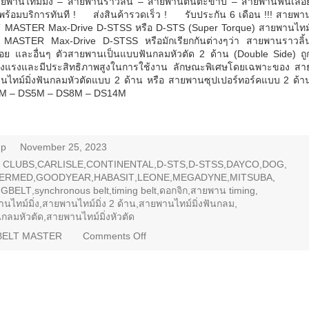
านไทม์มิ่ง – สายพานราวลิ้น – สายพานตีนตะขาบ – สายพานฟันเลื่อ
คพร้อมบริการทันที ! ส่งสินค้ารวดเร็ว ! รับประกัน 6 เดือน !!! สายพา
BELT MASTER Max-Drive D-STSS หรือ D-STS (Super Torque) สายพานไทม
T MASTER Max-Drive D-STSS หรือมักเรียกกันต่างๆว่า สายพานราวลิ้
ย และอื่นๆ ตัวสายพานเป็นแบบฟันกลมหัวตัด 2 ด้าน (Double Side) ถู
แข็งแรงและมีประสิทธิภาพสูงในการใช้งาน ลักษณะพิเศษโดยเฉพาะของ สา
ทม์มิ่งฟันกลมหัวตัดแบบ 2 ด้าน หรือ สายพานซุปเปอร์ทอร์คแบบ 2 ด้า
S3M – DS5M – DS8M – DS14M
up
November 25, 2023
 CLUBS
,
CARLISLE
,
CONTINENTAL
,
D-STS
,
D-STSS
,
DAYCO
,
DOG
,
ERMED
,
GOODYEAR
,
HABASIT
,
LEONE
,
MEGADYNE
,
MITSUBA
,
GBELT
,
synchronous belt
,
timing belt
,
ดอกจิก
,
สายพาน timing
,
นไทม์มิ่ง
,
สายพานไทม์มิ่ง 2 ด้าน
,
สายพานไทม์มิ่งฟันกลม
,
นกลมหัวตัด
,
สายพานไทม์มิ่งหัวตัด
BELT MASTER
Comments Off
on สาย
พานไทม์
มิ่ง ฟัน
กลมหัว
ตัด 2