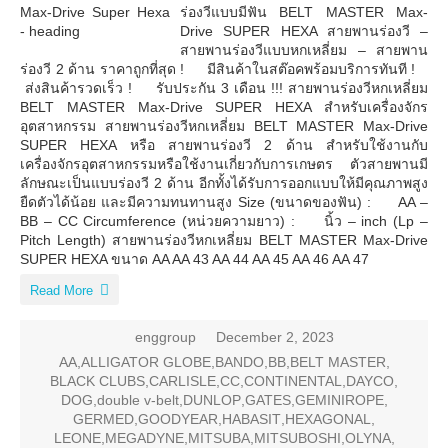
ร่องวีแบบมีฟัน BELT MASTER Max-
Drive SUPER HEXA สายพานร่องวี –
สายพานร่องวีแบบหกเหลี่ยม – สายพาน
ร่องวี 2 ด้าน ราคาถูกที่สุด ! มีสินค้าในสต๊อคพร้อมบริการทันที !
ส่งสินค้ารวดเร็ว ! รับประกัน 3 เดือน !!! สายพานร่องวีหกเหลี่ยม
BELT MASTER Max-Drive SUPER HEXA สำหรับเครื่องจักร
อุตสาหกรรม สายพานร่องวีหกเหลี่ยม BELT MASTER Max-Drive
SUPER HEXA หรือ สายพานร่องวี 2 ด้าน สำหรับใช้งานกับ
เครื่องจักรอุตสาหกรรมหรือใช้งานเกี่ยวกับการเกษตร ตัวสายพานมี
ลักษณะเป็นแบบร่องวี 2 ด้าน อีกทั้งได้รับการออกแบบให้มีคุณภาพสูง
ยืดตัวได้น้อย และมีความทนทานสูง Size (ขนาดของฟัน) : AA –
BB – CC Circumference (หน่วยความยาว) : นิ้ว – inch (Lp –
Pitch Length) สายพานร่องวีหกเหลี่ยม BELT MASTER Max-Drive
SUPER HEXA ขนาด AA AA 43 AA 44 AA 45 AA 46 AA 47
Read More
enggroup
December 2, 2023
AA
,
ALLIGATOR GLOBE
,
BANDO
,
BB
,
BELT MASTER
,
BLACK CLUBS
,
CARLISLE
,
CC
,
CONTINENTAL
,
DAYCO
,
DOG
,
double v-belt
,
DUNLOP
,
GATES
,
GEMINIROPE
,
GERMED
,
GOODYEAR
,
HABASIT
,
HEXAGONAL
,
LEONE
,
MEGADYNE
,
MITSUBA
,
MITSUBOSHI
,
OLYNA
,